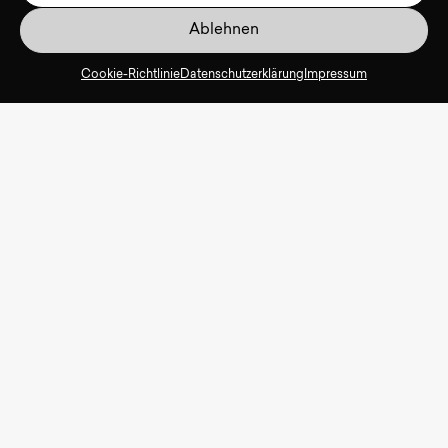
Ablehnen
Cookie-Richtlinie
Datenschutzerklärung
Impressum
Unser
Substitutionskonzept
kurz im Video
erklärt: