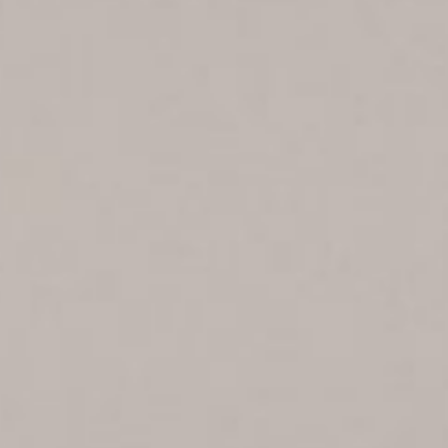
INFO@LIPA-LEUCHTEN.DE
+49 (0)6436 28485 - 0
INSTAGRAM
LINKEDIN
50° 50' 10' N, 10° 5' 11' O