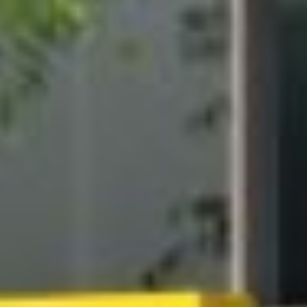
INFO@LIPA-LEUCHTEN.DE
+49 (0)6436 28485 - 0
INSTAGRAM
LINKEDIN
50° 50' 10' N, 10° 5' 11' O