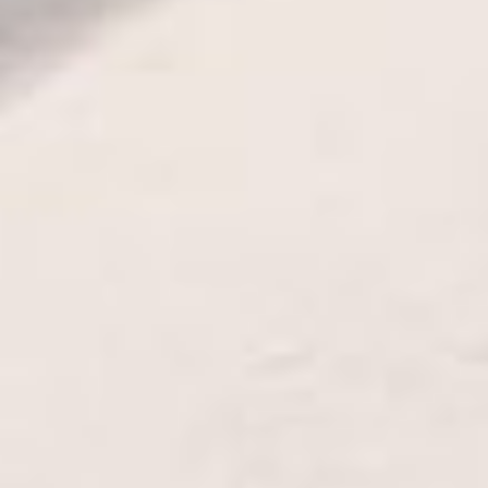
INFO@LIPA-LEUCHTEN.DE
+49 (0)6436 28485 - 0
INSTAGRAM
LINKEDIN
50° 50' 10' N, 10° 5' 11' O