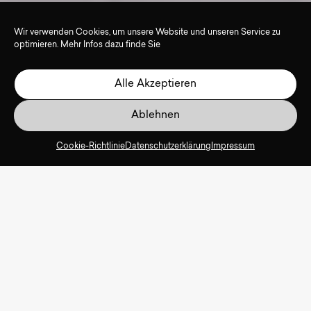
Wir verwenden Cookies, um unsere Website und unseren Service zu
optimieren. Mehr Infos dazu finde Sie
Alle Akzeptieren
Ablehnen
Cookie-Richtlinie
Datenschutzerklärung
Impressum
Sicherheit, niedrige Energiekosten, Reduzierung
des Wartungsaufwandes und Langlebigkeit der
Leuchten – dafür stehen heute moderne
Beleuchtungskonzepte von Parkhäusern und
Parkgaragen.
Parkhäuser bestehen aus großen, oft