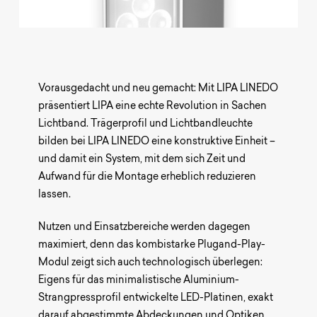
UMSETZ
Vorausgedacht und neu gemacht: Mit LIPA LINEDO
Wir sind Ihr Partner für individuelle
präsentiert LIPA eine echte Revolution in Sachen
Lichtband. Trägerprofil und Lichtbandleuchte
Lichtlösungen.
bilden bei LIPA LINEDO eine konstruktive Einheit –
Sagen Sie uns Hallo!
und damit ein System, mit dem sich Zeit und
Aufwand für die Montage erheblich reduzieren
lassen.
Nutzen und Einsatzbereiche werden dagegen
maximiert, denn das kombistarke Plugand-Play-
Modul zeigt sich auch technologisch überlegen:
Eigens für das minimalistische Aluminium-
Strangpressprofil entwickelte LED-Platinen, exakt
darauf abgestimmte Abdeckungen und Optiken,