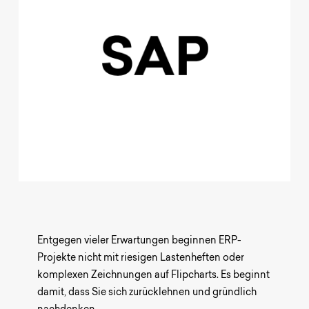
UMS
Entgegen vieler Erwartungen beginnen ERP-
Projekte nicht mit riesigen Lastenheften oder
komplexen Zeichnungen auf Flipcharts. Es beginnt
Wir sind Ihr Partner für individuelle
damit, dass Sie sich zurücklehnen und gründlich
Lichtlösungen.