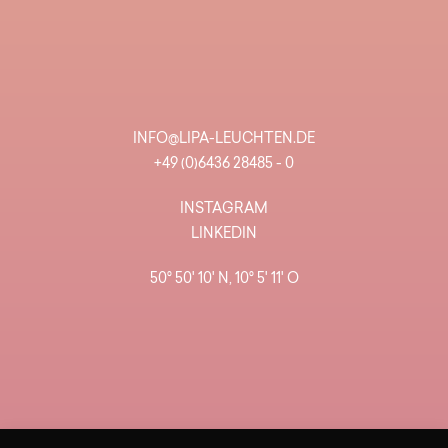
INFO@LIPA-LEUCHTEN.DE
+49 (0)6436 28485 - 0
INSTAGRAM
LINKEDIN
50° 50' 10' N, 10° 5' 11' O